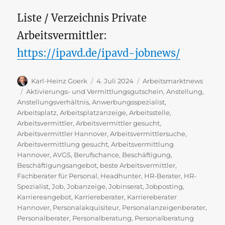
Liste / Verzeichnis Private
Arbeitsvermittler:
https://ipavd.de/ipavd-jobnews/
Autor
Veröffentlicht
Kategorien
Karl-Heinz Goerk
4. Juli 2024
Arbeitsmarktnews
am
Schlagwörter
Aktivierungs- und Vermittlungsgutschein
,
Anstellung
,
Anstellungsverhältnis
,
Anwerbungsspezialist
,
Arbeitsplatz
,
Arbeitsplatzanzeige
,
Arbeitsstelle
,
Arbeitsvermittler
,
Arbeitsvermittler gesucht
,
Arbeitsvermittler Hannover
,
Arbeitsvermittlersuche
,
Arbeitsvermittlung gesucht
,
Arbeitsvermittlung
Hannover
,
AVGS
,
Berufschance
,
Beschäftigung
,
Beschäftigungsangebot
,
beste Arbeitsvermittler
,
Fachberater für Personal
,
Headhunter
,
HR-Berater
,
HR-
Spezialist
,
Job
,
Jobanzeige
,
Jobinserat
,
Jobposting
,
Karriereangebot
,
Karriereberater
,
Karriereberater
Hannover
,
Personalakquisiteur
,
Personalanzeigenberater
,
Personalberater
,
Personalberatung
,
Personalberatung