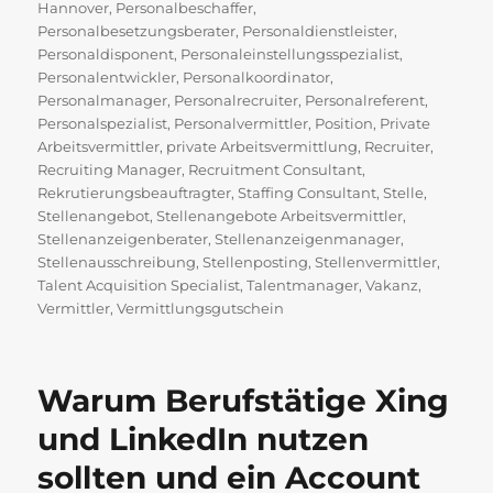
Hannover
,
Personalbeschaffer
,
Personalbesetzungsberater
,
Personaldienstleister
,
Personaldisponent
,
Personaleinstellungsspezialist
,
Personalentwickler
,
Personalkoordinator
,
Personalmanager
,
Personalrecruiter
,
Personalreferent
,
Personalspezialist
,
Personalvermittler
,
Position
,
Private
Arbeitsvermittler
,
private Arbeitsvermittlung
,
Recruiter
,
Recruiting Manager
,
Recruitment Consultant
,
Rekrutierungsbeauftragter
,
Staffing Consultant
,
Stelle
,
Stellenangebot
,
Stellenangebote Arbeitsvermittler
,
Stellenanzeigenberater
,
Stellenanzeigenmanager
,
Stellenausschreibung
,
Stellenposting
,
Stellenvermittler
,
Talent Acquisition Specialist
,
Talentmanager
,
Vakanz
,
Vermittler
,
Vermittlungsgutschein
Warum Berufstätige Xing
und LinkedIn nutzen
sollten und ein Account