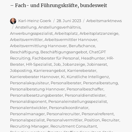
– Fach- und Führungskräfte, bundesweit
Autor
Veröffentlicht
Kategorien
Karl-Heinz Goerk
28. Juni 2023
Arbeitsmarktnews
am
Schlagwörter
Anstellung
,
Anstellungsverhältnis
,
Anwerbungsspezialist
,
Arbeitsplatz
,
Arbeitsplatzanzeige
,
Arbeitsvermittler
,
Arbeitsvermittler Hannover
,
Arbeitsvermittlung Hannover
,
Berufschance
,
Beschäftigung
,
Beschäftigungsangebot
,
ChatGPT
Recruiting
,
Fachberater für Personal
,
Headhunter
,
HR-
Berater
,
HR-Spezialist
,
Job
,
Jobanzeige
,
Jobinserat
,
Jobposting
,
Karriereangebot
,
Karriereberater
,
Karriereberater Hannover
,
Ki
,
Künstliche Intelligenz
,
Personalakquisiteur
,
Personalberater
,
Personalberatung
,
Personalberatung Hannover
,
Personalbeschaffer
,
Personalbesetzungsberater
,
Personaldienstleister
,
Personaldisponent
,
Personaleinstellungsspezialist
,
Personalentwickler
,
Personalkoordinator
,
Personalmanager
,
Personalrecruiter
,
Personalreferent
,
Personalspezialist
,
Personalvermittler
,
Position
,
Recruiter
,
Recruiting Manager
,
Recruitment Consultant
,