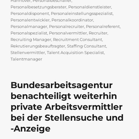
Hannover
,
Personalbeschaffer
,
Personalbesetzungsberater
,
Personaldienstleister
,
Personaldisponent
,
Personaleinstellungsspezialist
,
Personalentwickler
,
Personalkoordinator
,
Personalmanager
,
Personalrecruiter
,
Personalreferent
,
Personalspezialist
,
Personalvermittler
,
Recruiter
,
Recruiting Manager
,
Recruitment Consultant
,
Rekrutierungsbeauftragter
,
Staffing Consultant
,
Stellenvermittler
,
Talent Acquisition Specialist
,
Talentmanager
Bundesarbeitsagentur
benachteiligt weiterhin
private Arbeitsvermittler
bei der Stellensuche und
-Anzeige