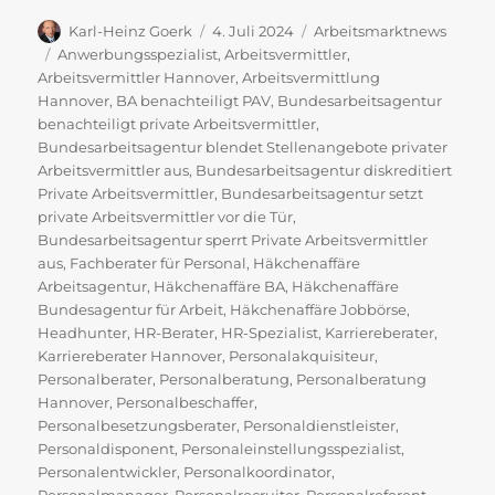
Autor
Veröffentlicht
Kategorien
Karl-Heinz Goerk
4. Juli 2024
Arbeitsmarktnews
am
Schlagwörter
Anwerbungsspezialist
,
Arbeitsvermittler
,
Arbeitsvermittler Hannover
,
Arbeitsvermittlung
Hannover
,
BA benachteiligt PAV
,
Bundesarbeitsagentur
benachteiligt private Arbeitsvermittler
,
Bundesarbeitsagentur blendet Stellenangebote privater
Arbeitsvermittler aus
,
Bundesarbeitsagentur diskreditiert
Private Arbeitsvermittler
,
Bundesarbeitsagentur setzt
private Arbeitsvermittler vor die Tür
,
Bundesarbeitsagentur sperrt Private Arbeitsvermittler
aus
,
Fachberater für Personal
,
Häkchenaffäre
Arbeitsagentur
,
Häkchenaffäre BA
,
Häkchenaffäre
Bundesagentur für Arbeit
,
Häkchenaffäre Jobbörse
,
Headhunter
,
HR-Berater
,
HR-Spezialist
,
Karriereberater
,
Karriereberater Hannover
,
Personalakquisiteur
,
Personalberater
,
Personalberatung
,
Personalberatung
Hannover
,
Personalbeschaffer
,
Personalbesetzungsberater
,
Personaldienstleister
,
Personaldisponent
,
Personaleinstellungsspezialist
,
Personalentwickler
,
Personalkoordinator
,