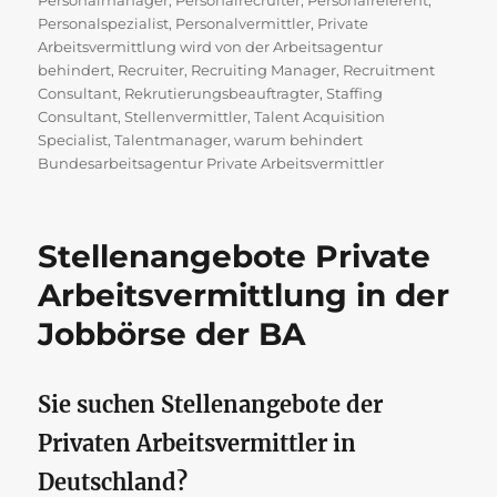
Personalmanager
,
Personalrecruiter
,
Personalreferent
,
Personalspezialist
,
Personalvermittler
,
Private
Arbeitsvermittlung wird von der Arbeitsagentur
behindert
,
Recruiter
,
Recruiting Manager
,
Recruitment
Consultant
,
Rekrutierungsbeauftragter
,
Staffing
Consultant
,
Stellenvermittler
,
Talent Acquisition
Specialist
,
Talentmanager
,
warum behindert
Bundesarbeitsagentur Private Arbeitsvermittler
Stellenangebote Private
Arbeitsvermittlung in der
Jobbörse der BA
Sie suchen Stellenangebote der
Privaten Arbeitsvermittler in
Deutschland?