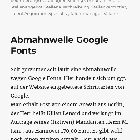
Rekrutierungsbeauftragter
,
Staffing Consultant
,
Stelle
,
Stellenangebot
,
Stellenausschreibung
,
Stellenvermittler
,
Talent Acquisition Specialist
,
Talentmanager
,
Vakanz
Abmahnwelle Google
Fonts
Seit geraumer Zeit läuft eine Abmahnwelle
wegen Google Fonts. Hier handelt sich um ggf.
auf der Website eingebettete Schriftarten von
Google.
Man erhält Post von einem Anwalt aus Berlin,
der Herr heißt Kilian Lenard und verlangt im
Auftrage seines (fiktiven) Mandanten Herrn M.
Ism… aus Hannover 170,00 Euro. Es gibt wohl
noch einen zweiten Anwalt, Herr Kairis aus