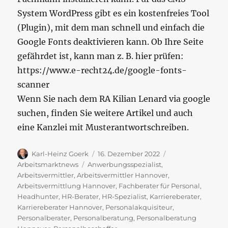
System WordPress gibt es ein kostenfreies Tool
(Plugin), mit dem man schnell und einfach die
Google Fonts deaktivieren kann. Ob Ihre Seite
gefährdet ist, kann man z. B. hier prüfen:
https://www.e-recht24.de/google-fonts-
scanner
Wenn Sie nach dem RA Kilian Lenard via google
suchen, finden Sie weitere Artikel und auch
eine Kanzlei mit Musterantwortschreiben.
Autor
Veröffentlicht
Kategorien
Karl-Heinz Goerk
16. Dezember 2022
am
Schlagwörter
Arbeitsmarktnews
Anwerbungsspezialist
,
Arbeitsvermittler
,
Arbeitsvermittler Hannover
,
Arbeitsvermittlung Hannover
,
Fachberater für Personal
,
Headhunter
,
HR-Berater
,
HR-Spezialist
,
Karriereberater
,
Karriereberater Hannover
,
Personalakquisiteur
,
Personalberater
,
Personalberatung
,
Personalberatung