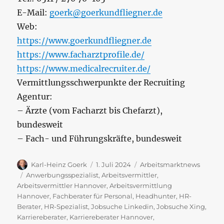
E-Mail:
goerk@goerkundfliegner.de
Web:
https://www.goerkundfliegner.de
https://www.facharztprofile.de/
https://www.medicalrecruiter.de/
Vermittlungsschwerpunkte der Recruiting
Agentur:
– Ärzte (vom Facharzt bis Chefarzt),
bundesweit
– Fach- und Führungskräfte, bundesweit
Autor
Veröffentlicht
Kategorien
Karl-Heinz Goerk
1. Juli 2024
Arbeitsmarktnews
am
Schlagwörter
Anwerbungsspezialist
,
Arbeitsvermittler
,
Arbeitsvermittler Hannover
,
Arbeitsvermittlung
Hannover
,
Fachberater für Personal
,
Headhunter
,
HR-
Berater
,
HR-Spezialist
,
Jobsuche Linkedin
,
Jobsuche Xing
,
Karriereberater
,
Karriereberater Hannover
,