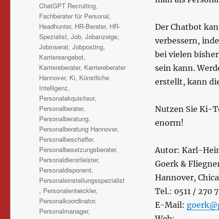
ChatGPT Recruiting
,
Fachberater für Personal
,
Headhunter
,
HR-Berater
,
HR-
Der Chatbot kan
Spezialist
,
Job
,
Jobanzeige
,
verbessern, inde
Jobinserat
,
Jobposting
,
bei vielen bishe
Karriereangebot
,
Karriereberater
,
Karriereberater
sein kann. Werde
Hannover
,
Ki
,
Künstliche
erstellt, kann d
Intelligenz
,
Personalakquisiteur
,
Personalberater
,
Nutzen Sie Ki-To
Personalberatung
,
enorm!
Personalberatung Hannover
,
Personalbeschaffer
,
Personalbesetzungsberater
,
Autor: Karl-Hei
Personaldienstleister
,
Goerk & Fliegne
Personaldisponent
,
Hannover, Chica
Personaleinstellungsspezialist
,
Personalentwickler
,
Tel.: 0511 / 270 
Personalkoordinator
,
E-Mail:
goerk@g
Personalmanager
,
Web: