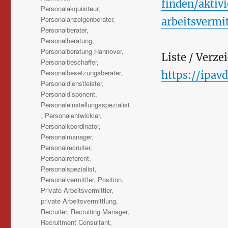
finden/aktiv
Personalakquisiteur
,
Personalanzeigenberater
,
arbeitsvermi
Personalberater
,
Personalberatung
,
Personalberatung Hannover
,
Liste / Verze
Personalbeschaffer
,
Personalbesetzungsberater
,
https://ipav
Personaldienstleister
,
Personaldisponent
,
Personaleinstellungsspezialist
,
Personalentwickler
,
Personalkoordinator
,
Personalmanager
,
Personalrecruiter
,
Personalreferent
,
Personalspezialist
,
Personalvermittler
,
Position
,
Private Arbeitsvermittler
,
private Arbeitsvermittlung
,
Recruiter
,
Recruiting Manager
,
Recruitment Consultant
,