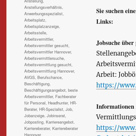
Anstellung
,
Anstellungsverhältnis
,
Sie suchen eine
Anwerbungsspezialist
,
Arbeitsplatz
,
Links:
Arbeitsplatzanzeige
,
Arbeitsstelle
,
Arbeitsvermittler
,
Jobsuche über 
Arbeitsvermittler gesucht
,
Arbeitsvermittler Hannover
,
Stellenangebo
Arbeitsvermittlersuche
,
Arbeitsvermi
Arbeitsvermittlung gesucht
,
Arbeitsvermittlung Hannover
,
Arbeit: Jobb
AVGS
,
Berufschance
,
Beschäftigung
,
https://www.
Beschäftigungsangebot
,
beste
Arbeitsvermittler
,
Fachberater
für Personal
,
Headhunter
,
HR-
Informatione
Berater
,
HR-Spezialist
,
Job
,
Jobanzeige
,
Jobinserat
,
Vermittlungs
Jobposting
,
Karriereangebot
,
https://www.
Karriereberater
,
Karriereberater
Hannover
,