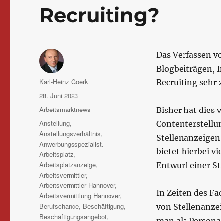
Recruiting?
‍Das Verfassen v
Blogbeiträgen, 
Autor
Karl-Heinz Goerk
Recruiting sehr 
Veröffentlicht
28. Juni 2023
am
Kategorien
Arbeitsmarktnews
Bisher hat dies 
Schlagwörter
Anstellung
,
Contenterstellu
Anstellungsverhältnis
,
Stellenanzeigen
Anwerbungsspezialist
,
bietet hierbei v
Arbeitsplatz
,
Arbeitsplatzanzeige
,
Entwurf einer St
Arbeitsvermittler
,
Arbeitsvermittler Hannover
,
In Zeiten des Fa
Arbeitsvermittlung Hannover
,
Berufschance
,
Beschäftigung
,
von Stellenanzei
Beschäftigungsangebot
,
man als Personal