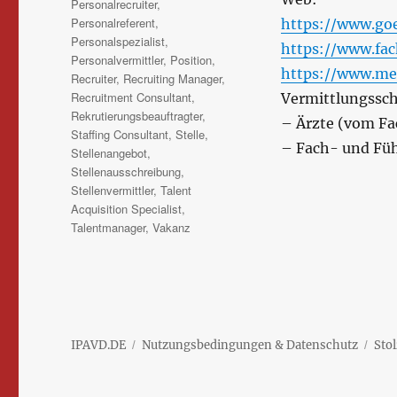
Personalrecruiter
,
Personalreferent
,
https://www.goe
Personalspezialist
,
https://www.fac
Personalvermittler
,
Position
,
https://www.med
Recruiter
,
Recruiting Manager
,
Recruitment Consultant
,
Vermittlungssch
Rekrutierungsbeauftragter
,
– Ärzte (vom Fa
Staffing Consultant
,
Stelle
,
– Fach- und Füh
Stellenangebot
,
Stellenausschreibung
,
Stellenvermittler
,
Talent
Acquisition Specialist
,
Talentmanager
,
Vakanz
IPAVD.DE
Nutzungsbedingungen & Datenschutz
Sto