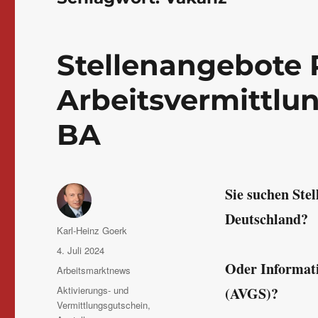
Stellenangebote 
Arbeitsvermittlun
BA
Sie suchen Stel
Deutschland?
Autor
Karl-Heinz Goerk
Veröffentlicht
4. Juli 2024
am
Oder Informati
Kategorien
Arbeitsmarktnews
Schlagwörter
Aktivierungs- und
(AVGS)?
Vermittlungsgutschein
,