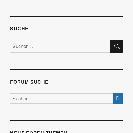
SUCHE
SU
Suchen
nach:
FORUM SUCHE
NEUE FOREN-THEMEN