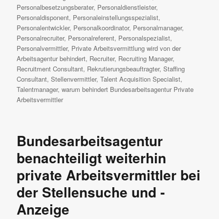
Personalbesetzungsberater
,
Personaldienstleister
,
Personaldisponent
,
Personaleinstellungsspezialist
,
Personalentwickler
,
Personalkoordinator
,
Personalmanager
,
Personalrecruiter
,
Personalreferent
,
Personalspezialist
,
Personalvermittler
,
Private Arbeitsvermittlung wird von der
Arbeitsagentur behindert
,
Recruiter
,
Recruiting Manager
,
Recruitment Consultant
,
Rekrutierungsbeauftragter
,
Staffing
Consultant
,
Stellenvermittler
,
Talent Acquisition Specialist
,
Talentmanager
,
warum behindert Bundesarbeitsagentur Private
Arbeitsvermittler
Bundesarbeitsagentur
benachteiligt weiterhin
private Arbeitsvermittler bei
der Stellensuche und -
Anzeige