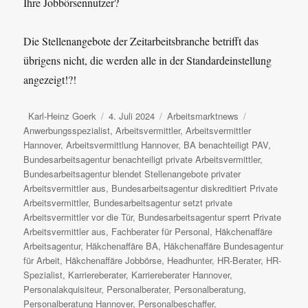
Ihre Jobbörsennutzer?
Die Stellenangebote der Zeitarbeitsbranche betrifft das
übrigens nicht, die werden alle in der Standardeinstellung
angezeigt!?!
Autor
Veröffentlicht
Kategorien
Schlagwörter
Karl-Heinz Goerk
4. Juli 2024
Arbeitsmarktnews
am
Anwerbungsspezialist
,
Arbeitsvermittler
,
Arbeitsvermittler
Hannover
,
Arbeitsvermittlung Hannover
,
BA benachteiligt PAV
,
Bundesarbeitsagentur benachteiligt private Arbeitsvermittler
,
Bundesarbeitsagentur blendet Stellenangebote privater
Arbeitsvermittler aus
,
Bundesarbeitsagentur diskreditiert Private
Arbeitsvermittler
,
Bundesarbeitsagentur setzt private
Arbeitsvermittler vor die Tür
,
Bundesarbeitsagentur sperrt Private
Arbeitsvermittler aus
,
Fachberater für Personal
,
Häkchenaffäre
Arbeitsagentur
,
Häkchenaffäre BA
,
Häkchenaffäre Bundesagentur
für Arbeit
,
Häkchenaffäre Jobbörse
,
Headhunter
,
HR-Berater
,
HR-
Spezialist
,
Karriereberater
,
Karriereberater Hannover
,
Personalakquisiteur
,
Personalberater
,
Personalberatung
,
Personalberatung Hannover
,
Personalbeschaffer
,