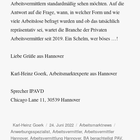
Arbeitsvermittlern standardmäßig sehen möchten. Auf die
Antwort auf die Frage, wann, in welcher Form und wie
viele Arbeitslose befragt wurden und ob das tatsächlich
repräsentativ sei, wartet die Branche der Privaten
Arbeitsvermittler seit 2019. Ein Schelm, wer böses …!
Liebe Grüße aus Hannover
Karl-Heinz Goerk, Arbeitsmarktexperte aus Hannover
Sprecher IPAVD
Chicago Lane 11, 30539 Hannover
Autor
Veröffentlicht
Kategorien
Schlagwörte
Karl-Heinz Goerk
24. Juni 2022
Arbeitsmarktnews
am
Anwerbungsspezialist
,
Arbeitsvermittler
,
Arbeitsvermittler
Hannover
,
Arbeitsvermittlung Hannover
,
BA benachteiligt PAV
,