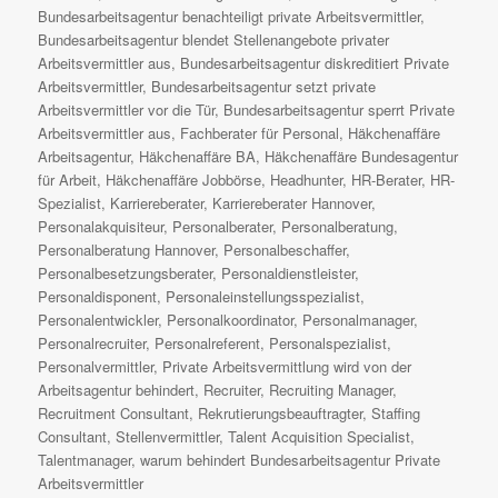
Bundesarbeitsagentur benachteiligt private Arbeitsvermittler
,
Bundesarbeitsagentur blendet Stellenangebote privater
Arbeitsvermittler aus
,
Bundesarbeitsagentur diskreditiert Private
Arbeitsvermittler
,
Bundesarbeitsagentur setzt private
Arbeitsvermittler vor die Tür
,
Bundesarbeitsagentur sperrt Private
Arbeitsvermittler aus
,
Fachberater für Personal
,
Häkchenaffäre
Arbeitsagentur
,
Häkchenaffäre BA
,
Häkchenaffäre Bundesagentur
für Arbeit
,
Häkchenaffäre Jobbörse
,
Headhunter
,
HR-Berater
,
HR-
Spezialist
,
Karriereberater
,
Karriereberater Hannover
,
Personalakquisiteur
,
Personalberater
,
Personalberatung
,
Personalberatung Hannover
,
Personalbeschaffer
,
Personalbesetzungsberater
,
Personaldienstleister
,
Personaldisponent
,
Personaleinstellungsspezialist
,
Personalentwickler
,
Personalkoordinator
,
Personalmanager
,
Personalrecruiter
,
Personalreferent
,
Personalspezialist
,
Personalvermittler
,
Private Arbeitsvermittlung wird von der
Arbeitsagentur behindert
,
Recruiter
,
Recruiting Manager
,
Recruitment Consultant
,
Rekrutierungsbeauftragter
,
Staffing
Consultant
,
Stellenvermittler
,
Talent Acquisition Specialist
,
Talentmanager
,
warum behindert Bundesarbeitsagentur Private
Arbeitsvermittler