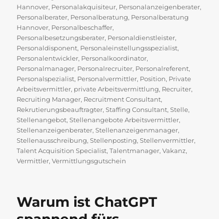
Hannover
,
Personalakquisiteur
,
Personalanzeigenberater
,
Personalberater
,
Personalberatung
,
Personalberatung
Hannover
,
Personalbeschaffer
,
Personalbesetzungsberater
,
Personaldienstleister
,
Personaldisponent
,
Personaleinstellungsspezialist
,
Personalentwickler
,
Personalkoordinator
,
Personalmanager
,
Personalrecruiter
,
Personalreferent
,
Personalspezialist
,
Personalvermittler
,
Position
,
Private
Arbeitsvermittler
,
private Arbeitsvermittlung
,
Recruiter
,
Recruiting Manager
,
Recruitment Consultant
,
Rekrutierungsbeauftragter
,
Staffing Consultant
,
Stelle
,
Stellenangebot
,
Stellenangebote Arbeitsvermittler
,
Stellenanzeigenberater
,
Stellenanzeigenmanager
,
Stellenausschreibung
,
Stellenposting
,
Stellenvermittler
,
Talent Acquisition Specialist
,
Talentmanager
,
Vakanz
,
Vermittler
,
Vermittlungsgutschein
Warum ist ChatGPT