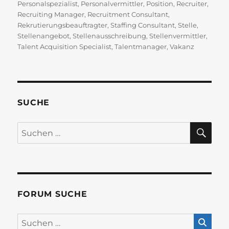
Personalspezialist
,
Personalvermittler
,
Position
,
Recruiter
,
Recruiting Manager
,
Recruitment Consultant
,
Rekrutierungsbeauftragter
,
Staffing Consultant
,
Stelle
,
Stellenangebot
,
Stellenausschreibung
,
Stellenvermittler
,
Talent Acquisition Specialist
,
Talentmanager
,
Vakanz
SUCHE
SU
Suchen
nach:
FORUM SUCHE