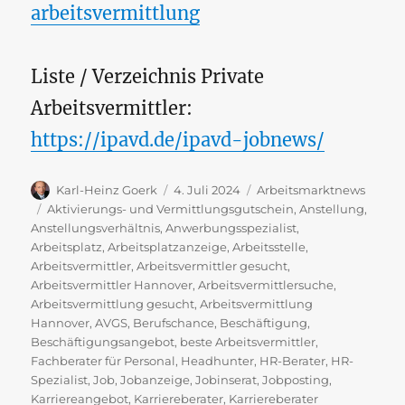
arbeitsvermittlung
Liste / Verzeichnis Private
Arbeitsvermittler:
https://ipavd.de/ipavd-jobnews/
Autor
Veröffentlicht
Kategorien
Karl-Heinz Goerk
4. Juli 2024
Arbeitsmarktnews
am
Schlagwörter
Aktivierungs- und Vermittlungsgutschein
,
Anstellung
,
Anstellungsverhältnis
,
Anwerbungsspezialist
,
Arbeitsplatz
,
Arbeitsplatzanzeige
,
Arbeitsstelle
,
Arbeitsvermittler
,
Arbeitsvermittler gesucht
,
Arbeitsvermittler Hannover
,
Arbeitsvermittlersuche
,
Arbeitsvermittlung gesucht
,
Arbeitsvermittlung
Hannover
,
AVGS
,
Berufschance
,
Beschäftigung
,
Beschäftigungsangebot
,
beste Arbeitsvermittler
,
Fachberater für Personal
,
Headhunter
,
HR-Berater
,
HR-
Spezialist
,
Job
,
Jobanzeige
,
Jobinserat
,
Jobposting
,
Karriereangebot
,
Karriereberater
,
Karriereberater