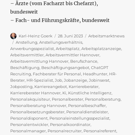
– Ärzte (vom Facharzt bis Chefarzt),
bundesweit
– Fach- und Führungskräfte, bundesweit
Autor
Veröffentlicht
Kategorien
Karl-Heinz Goerk
28. Juni 2023
Arbeitsmarktnews
am
Schlagwörter
Anstellung
,
Anstellungsverhältnis
,
Anwerbungsspezialist
,
Arbeitsplatz
,
Arbeitsplatzanzeige
,
Arbeitsvermittler
,
Arbeitsvermittler Hannover
,
Arbeitsvermittlung Hannover
,
Berufschance
,
Beschäftigung
,
Beschäftigungsangebot
,
ChatGPT
Recruiting
,
Fachberater für Personal
,
Headhunter
,
HR-
Berater
,
HR-Spezialist
,
Job
,
Jobanzeige
,
Jobinserat
,
Jobposting
,
Karriereangebot
,
Karriereberater
,
Karriereberater Hannover
,
Ki
,
Künstliche Intelligenz
,
Personalakquisiteur
,
Personalberater
,
Personalberatung
,
Personalberatung Hannover
,
Personalbeschaffer
,
Personalbesetzungsberater
,
Personaldienstleister
,
Personaldisponent
,
Personaleinstellungsspezialist
,
Personalentwickler
,
Personalkoordinator
,
Personalmanager
,
Personalrecruiter
,
Personalreferent
,