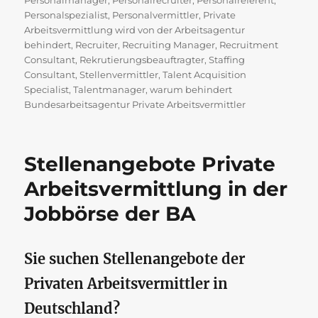
Personalmanager
,
Personalrecruiter
,
Personalreferent
,
Personalspezialist
,
Personalvermittler
,
Private
Arbeitsvermittlung wird von der Arbeitsagentur
behindert
,
Recruiter
,
Recruiting Manager
,
Recruitment
Consultant
,
Rekrutierungsbeauftragter
,
Staffing
Consultant
,
Stellenvermittler
,
Talent Acquisition
Specialist
,
Talentmanager
,
warum behindert
Bundesarbeitsagentur Private Arbeitsvermittler
Stellenangebote Private
Arbeitsvermittlung in der
Jobbörse der BA
Sie suchen Stellenangebote der
Privaten Arbeitsvermittler in
Deutschland?