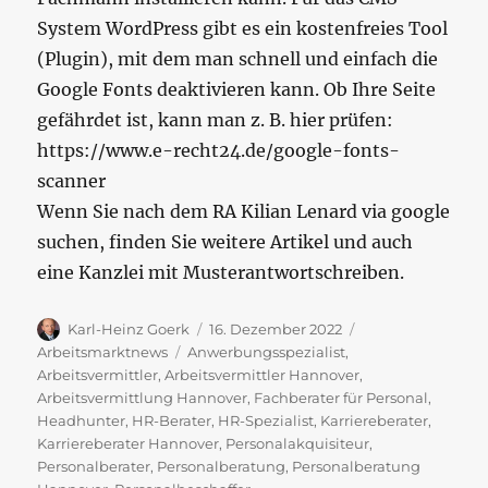
System WordPress gibt es ein kostenfreies Tool
(Plugin), mit dem man schnell und einfach die
Google Fonts deaktivieren kann. Ob Ihre Seite
gefährdet ist, kann man z. B. hier prüfen:
https://www.e-recht24.de/google-fonts-
scanner
Wenn Sie nach dem RA Kilian Lenard via google
suchen, finden Sie weitere Artikel und auch
eine Kanzlei mit Musterantwortschreiben.
Autor
Veröffentlicht
Kategorien
Karl-Heinz Goerk
16. Dezember 2022
am
Schlagwörter
Arbeitsmarktnews
Anwerbungsspezialist
,
Arbeitsvermittler
,
Arbeitsvermittler Hannover
,
Arbeitsvermittlung Hannover
,
Fachberater für Personal
,
Headhunter
,
HR-Berater
,
HR-Spezialist
,
Karriereberater
,
Karriereberater Hannover
,
Personalakquisiteur
,
Personalberater
,
Personalberatung
,
Personalberatung