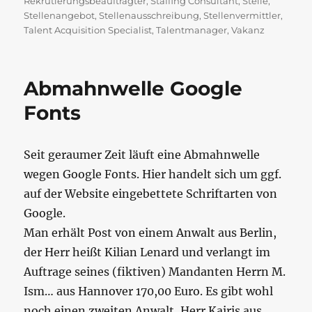
Rekrutierungsbeauftragter
,
Staffing Consultant
,
Stelle
,
Stellenangebot
,
Stellenausschreibung
,
Stellenvermittler
,
Talent Acquisition Specialist
,
Talentmanager
,
Vakanz
Abmahnwelle Google
Fonts
Seit geraumer Zeit läuft eine Abmahnwelle
wegen Google Fonts. Hier handelt sich um ggf.
auf der Website eingebettete Schriftarten von
Google.
Man erhält Post von einem Anwalt aus Berlin,
der Herr heißt Kilian Lenard und verlangt im
Auftrage seines (fiktiven) Mandanten Herrn M.
Ism… aus Hannover 170,00 Euro. Es gibt wohl
noch einen zweiten Anwalt, Herr Kairis aus