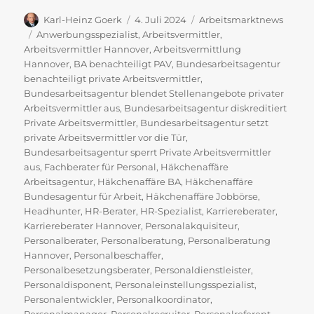
Autor
Veröffentlicht
Kategorien
Karl-Heinz Goerk
4. Juli 2024
Arbeitsmarktnews
am
Schlagwörter
Anwerbungsspezialist
,
Arbeitsvermittler
,
Arbeitsvermittler Hannover
,
Arbeitsvermittlung
Hannover
,
BA benachteiligt PAV
,
Bundesarbeitsagentur
benachteiligt private Arbeitsvermittler
,
Bundesarbeitsagentur blendet Stellenangebote privater
Arbeitsvermittler aus
,
Bundesarbeitsagentur diskreditiert
Private Arbeitsvermittler
,
Bundesarbeitsagentur setzt
private Arbeitsvermittler vor die Tür
,
Bundesarbeitsagentur sperrt Private Arbeitsvermittler
aus
,
Fachberater für Personal
,
Häkchenaffäre
Arbeitsagentur
,
Häkchenaffäre BA
,
Häkchenaffäre
Bundesagentur für Arbeit
,
Häkchenaffäre Jobbörse
,
Headhunter
,
HR-Berater
,
HR-Spezialist
,
Karriereberater
,
Karriereberater Hannover
,
Personalakquisiteur
,
Personalberater
,
Personalberatung
,
Personalberatung
Hannover
,
Personalbeschaffer
,
Personalbesetzungsberater
,
Personaldienstleister
,
Personaldisponent
,
Personaleinstellungsspezialist
,
Personalentwickler
,
Personalkoordinator
,