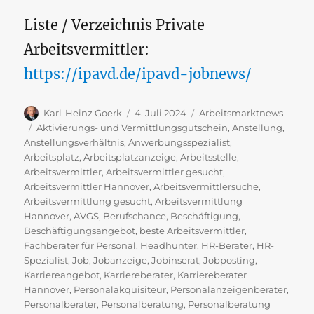
Liste / Verzeichnis Private
Arbeitsvermittler:
https://ipavd.de/ipavd-jobnews/
Autor
Veröffentlicht
Kategorien
Karl-Heinz Goerk
4. Juli 2024
Arbeitsmarktnews
am
Schlagwörter
Aktivierungs- und Vermittlungsgutschein
,
Anstellung
,
Anstellungsverhältnis
,
Anwerbungsspezialist
,
Arbeitsplatz
,
Arbeitsplatzanzeige
,
Arbeitsstelle
,
Arbeitsvermittler
,
Arbeitsvermittler gesucht
,
Arbeitsvermittler Hannover
,
Arbeitsvermittlersuche
,
Arbeitsvermittlung gesucht
,
Arbeitsvermittlung
Hannover
,
AVGS
,
Berufschance
,
Beschäftigung
,
Beschäftigungsangebot
,
beste Arbeitsvermittler
,
Fachberater für Personal
,
Headhunter
,
HR-Berater
,
HR-
Spezialist
,
Job
,
Jobanzeige
,
Jobinserat
,
Jobposting
,
Karriereangebot
,
Karriereberater
,
Karriereberater
Hannover
,
Personalakquisiteur
,
Personalanzeigenberater
,
Personalberater
,
Personalberatung
,
Personalberatung