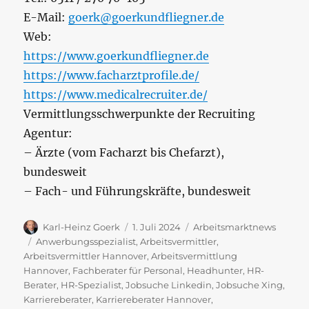
E-Mail:
goerk@goerkundfliegner.de
Web:
https://www.goerkundfliegner.de
https://www.facharztprofile.de/
https://www.medicalrecruiter.de/
Vermittlungsschwerpunkte der Recruiting
Agentur:
– Ärzte (vom Facharzt bis Chefarzt),
bundesweit
– Fach- und Führungskräfte, bundesweit
Autor
Veröffentlicht
Kategorien
Karl-Heinz Goerk
1. Juli 2024
Arbeitsmarktnews
am
Schlagwörter
Anwerbungsspezialist
,
Arbeitsvermittler
,
Arbeitsvermittler Hannover
,
Arbeitsvermittlung
Hannover
,
Fachberater für Personal
,
Headhunter
,
HR-
Berater
,
HR-Spezialist
,
Jobsuche Linkedin
,
Jobsuche Xing
,
Karriereberater
,
Karriereberater Hannover
,