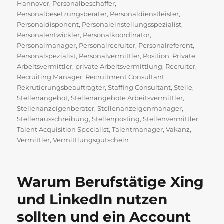
Hannover
,
Personalbeschaffer
,
Personalbesetzungsberater
,
Personaldienstleister
,
Personaldisponent
,
Personaleinstellungsspezialist
,
Personalentwickler
,
Personalkoordinator
,
Personalmanager
,
Personalrecruiter
,
Personalreferent
,
Personalspezialist
,
Personalvermittler
,
Position
,
Private
Arbeitsvermittler
,
private Arbeitsvermittlung
,
Recruiter
,
Recruiting Manager
,
Recruitment Consultant
,
Rekrutierungsbeauftragter
,
Staffing Consultant
,
Stelle
,
Stellenangebot
,
Stellenangebote Arbeitsvermittler
,
Stellenanzeigenberater
,
Stellenanzeigenmanager
,
Stellenausschreibung
,
Stellenposting
,
Stellenvermittler
,
Talent Acquisition Specialist
,
Talentmanager
,
Vakanz
,
Vermittler
,
Vermittlungsgutschein
Warum Berufstätige Xing
und LinkedIn nutzen
sollten und ein Account