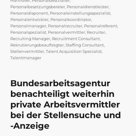
Hannover
,
Personalbeschaffer
,
Personalbesetzungsberater
,
Personaldienstleister
,
Personaldisponent
,
Personaleinstellungsspezialist
,
Personalentwickler
,
Personalkoordinator
,
Personalmanager
,
Personalrecruiter
,
Personalreferent
,
Personalspezialist
,
Personalvermittler
,
Recruiter
,
Recruiting Manager
,
Recruitment Consultant
,
Rekrutierungsbeauftragter
,
Staffing Consultant
,
Stellenvermittler
,
Talent Acquisition Specialist
,
Talentmanager
Bundesarbeitsagentur
benachteiligt weiterhin
private Arbeitsvermittler
bei der Stellensuche und
-Anzeige