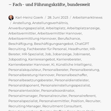
– Fach- und Führungskräfte, bundesweit
Autor
Veröffentlicht
Kategorien
Karl-Heinz Goerk
28. Juni 2023
Arbeitsmarktnews
am
Schlagwörter
Anstellung
,
Anstellungsverhältnis
,
Anwerbungsspezialist
,
Arbeitsplatz
,
Arbeitsplatzanzeige
,
Arbeitsvermittler
,
Arbeitsvermittler Hannover
,
Arbeitsvermittlung Hannover
,
Berufschance
,
Beschäftigung
,
Beschäftigungsangebot
,
ChatGPT
Recruiting
,
Fachberater für Personal
,
Headhunter
,
HR-
Berater
,
HR-Spezialist
,
Job
,
Jobanzeige
,
Jobinserat
,
Jobposting
,
Karriereangebot
,
Karriereberater
,
Karriereberater Hannover
,
Ki
,
Künstliche Intelligenz
,
Personalakquisiteur
,
Personalberater
,
Personalberatung
,
Personalberatung Hannover
,
Personalbeschaffer
,
Personalbesetzungsberater
,
Personaldienstleister
,
Personaldisponent
,
Personaleinstellungsspezialist
,
Personalentwickler
,
Personalkoordinator
,
Personalmanager
,
Personalrecruiter
,
Personalreferent
,
Personalspezialist
,
Personalvermittler
,
Position
,
Recruiter
,
Recruiting Manager
,
Recruitment Consultant
,