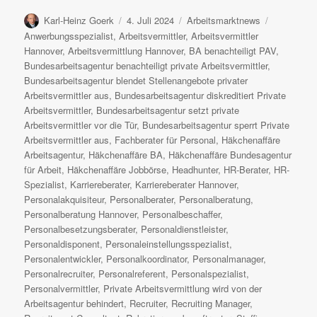
Autor
Veröffentlicht
Kategorien
Schlagwört
Karl-Heinz Goerk
4. Juli 2024
Arbeitsmarktnews
am
Anwerbungsspezialist
,
Arbeitsvermittler
,
Arbeitsvermittler
Hannover
,
Arbeitsvermittlung Hannover
,
BA benachteiligt PAV
,
Bundesarbeitsagentur benachteiligt private Arbeitsvermittler
,
Bundesarbeitsagentur blendet Stellenangebote privater
Arbeitsvermittler aus
,
Bundesarbeitsagentur diskreditiert Private
Arbeitsvermittler
,
Bundesarbeitsagentur setzt private
Arbeitsvermittler vor die Tür
,
Bundesarbeitsagentur sperrt Private
Arbeitsvermittler aus
,
Fachberater für Personal
,
Häkchenaffäre
Arbeitsagentur
,
Häkchenaffäre BA
,
Häkchenaffäre Bundesagentur
für Arbeit
,
Häkchenaffäre Jobbörse
,
Headhunter
,
HR-Berater
,
HR-
Spezialist
,
Karriereberater
,
Karriereberater Hannover
,
Personalakquisiteur
,
Personalberater
,
Personalberatung
,
Personalberatung Hannover
,
Personalbeschaffer
,
Personalbesetzungsberater
,
Personaldienstleister
,
Personaldisponent
,
Personaleinstellungsspezialist
,
Personalentwickler
,
Personalkoordinator
,
Personalmanager
,
Personalrecruiter
,
Personalreferent
,
Personalspezialist
,
Personalvermittler
,
Private Arbeitsvermittlung wird von der
Arbeitsagentur behindert
,
Recruiter
,
Recruiting Manager
,