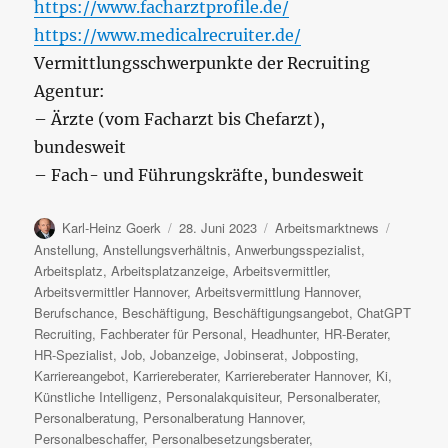
https://www.facharztprofile.de/
https://www.medicalrecruiter.de/
Vermittlungsschwerpunkte der Recruiting
Agentur:
– Ärzte (vom Facharzt bis Chefarzt),
bundesweit
– Fach- und Führungskräfte, bundesweit
Autor
Veröffentlicht
Kategorien
Schlagwö
Karl-Heinz Goerk
28. Juni 2023
Arbeitsmarktnews
am
Anstellung
,
Anstellungsverhältnis
,
Anwerbungsspezialist
,
Arbeitsplatz
,
Arbeitsplatzanzeige
,
Arbeitsvermittler
,
Arbeitsvermittler Hannover
,
Arbeitsvermittlung Hannover
,
Berufschance
,
Beschäftigung
,
Beschäftigungsangebot
,
ChatGPT
Recruiting
,
Fachberater für Personal
,
Headhunter
,
HR-Berater
,
HR-Spezialist
,
Job
,
Jobanzeige
,
Jobinserat
,
Jobposting
,
Karriereangebot
,
Karriereberater
,
Karriereberater Hannover
,
Ki
,
Künstliche Intelligenz
,
Personalakquisiteur
,
Personalberater
,
Personalberatung
,
Personalberatung Hannover
,
Personalbeschaffer
,
Personalbesetzungsberater
,