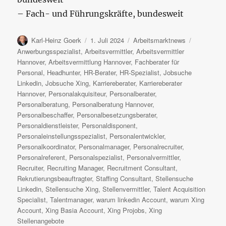
– Fach- und Führungskräfte, bundesweit
Autor
Veröffentlicht
Kategorien
Schlagwört
Karl-Heinz Goerk
1. Juli 2024
Arbeitsmarktnews
am
Anwerbungsspezialist
,
Arbeitsvermittler
,
Arbeitsvermittler
Hannover
,
Arbeitsvermittlung Hannover
,
Fachberater für
Personal
,
Headhunter
,
HR-Berater
,
HR-Spezialist
,
Jobsuche
Linkedin
,
Jobsuche Xing
,
Karriereberater
,
Karriereberater
Hannover
,
Personalakquisiteur
,
Personalberater
,
Personalberatung
,
Personalberatung Hannover
,
Personalbeschaffer
,
Personalbesetzungsberater
,
Personaldienstleister
,
Personaldisponent
,
Personaleinstellungsspezialist
,
Personalentwickler
,
Personalkoordinator
,
Personalmanager
,
Personalrecruiter
,
Personalreferent
,
Personalspezialist
,
Personalvermittler
,
Recruiter
,
Recruiting Manager
,
Recruitment Consultant
,
Rekrutierungsbeauftragter
,
Staffing Consultant
,
Stellensuche
Linkedin
,
Stellensuche Xing
,
Stellenvermittler
,
Talent Acquisition
Specialist
,
Talentmanager
,
warum linkedin Account
,
warum Xing
Account
,
Xing Basia Account
,
Xing Projobs
,
Xing
Stellenangebote