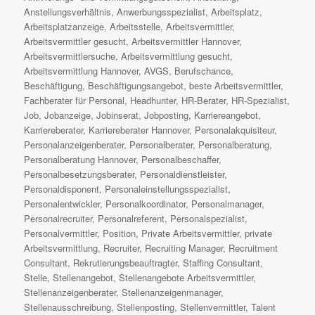
Anstellungsverhältnis
,
Anwerbungsspezialist
,
Arbeitsplatz
,
Arbeitsplatzanzeige
,
Arbeitsstelle
,
Arbeitsvermittler
,
Arbeitsvermittler gesucht
,
Arbeitsvermittler Hannover
,
Arbeitsvermittlersuche
,
Arbeitsvermittlung gesucht
,
Arbeitsvermittlung Hannover
,
AVGS
,
Berufschance
,
Beschäftigung
,
Beschäftigungsangebot
,
beste Arbeitsvermittler
,
Fachberater für Personal
,
Headhunter
,
HR-Berater
,
HR-Spezialist
,
Job
,
Jobanzeige
,
Jobinserat
,
Jobposting
,
Karriereangebot
,
Karriereberater
,
Karriereberater Hannover
,
Personalakquisiteur
,
Personalanzeigenberater
,
Personalberater
,
Personalberatung
,
Personalberatung Hannover
,
Personalbeschaffer
,
Personalbesetzungsberater
,
Personaldienstleister
,
Personaldisponent
,
Personaleinstellungsspezialist
,
Personalentwickler
,
Personalkoordinator
,
Personalmanager
,
Personalrecruiter
,
Personalreferent
,
Personalspezialist
,
Personalvermittler
,
Position
,
Private Arbeitsvermittler
,
private
Arbeitsvermittlung
,
Recruiter
,
Recruiting Manager
,
Recruitment
Consultant
,
Rekrutierungsbeauftragter
,
Staffing Consultant
,
Stelle
,
Stellenangebot
,
Stellenangebote Arbeitsvermittler
,
Stellenanzeigenberater
,
Stellenanzeigenmanager
,
Stellenausschreibung
,
Stellenposting
,
Stellenvermittler
,
Talent