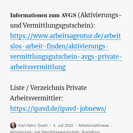
Informationen zum AVGS
(Aktivierungs-
und Vermittlungsgutschein):
https://www.arbeitsagentur.de/arbeit
slos-arbeit-finden/aktivierungs-
vermittlungsgutschein-avgs-private-
arbeitsvermittlung
Liste / Verzeichnis Private
Arbeitsvermittler:
https://ipavd.de/ipavd-jobnews/
Autor
Veröffentlicht
Kategorien
Schlagwört
Karl-Heinz Goerk
4. Juli 2024
Arbeitsmarktnews
am
Aktivierungs- und Vermittlungsgutschein
,
Anstellung
,