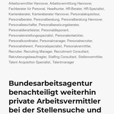
Arbeitsvermittler Hannover
,
Arbeitsvermittlung Hannover
,
Fachberater für Personal
,
Headhunter
,
HR-Berater
,
HR-Spezialist
,
Karriereberater
,
Karriereberater Hannover
,
Personalakquisiteur
,
Personalberater
,
Personalberatung
,
Personalberatung Hannover
,
Personalbeschaffer
,
Personalbesetzungsberater
,
Personaldienstleister
,
Personaldisponent
,
Personaleinstellungsspezialist
,
Personalentwickler
,
Personalkoordinator
,
Personalmanager
,
Personalrecruiter
,
Personalreferent
,
Personalspezialist
,
Personalvermittler
,
Recruiter
,
Recruiting Manager
,
Recruitment Consultant
,
Rekrutierungsbeauftragter
,
Staffing Consultant
,
Stellenvermittler
,
Talent Acquisition Specialist
,
Talentmanager
Bundesarbeitsagentur
benachteiligt weiterhin
private Arbeitsvermittler
bei der Stellensuche und