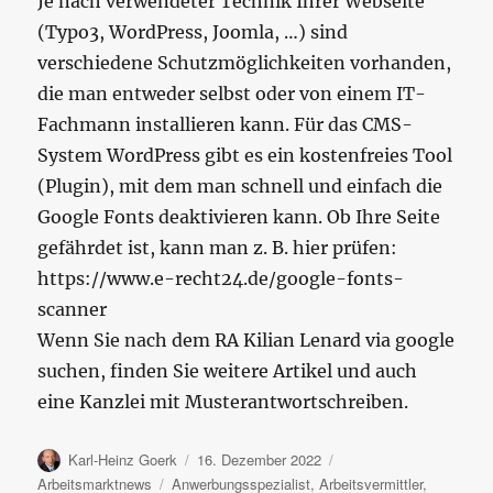
Je nach verwendeter Technik Ihrer Webseite
(Typo3, WordPress, Joomla, …) sind
verschiedene Schutzmöglichkeiten vorhanden,
die man entweder selbst oder von einem IT-
Fachmann installieren kann. Für das CMS-
System WordPress gibt es ein kostenfreies Tool
(Plugin), mit dem man schnell und einfach die
Google Fonts deaktivieren kann. Ob Ihre Seite
gefährdet ist, kann man z. B. hier prüfen:
https://www.e-recht24.de/google-fonts-
scanner
Wenn Sie nach dem RA Kilian Lenard via google
suchen, finden Sie weitere Artikel und auch
eine Kanzlei mit Musterantwortschreiben.
Autor
Veröffentlicht
Kategorien
Karl-Heinz Goerk
16. Dezember 2022
am
Schlagwörter
Arbeitsmarktnews
Anwerbungsspezialist
,
Arbeitsvermittler
,