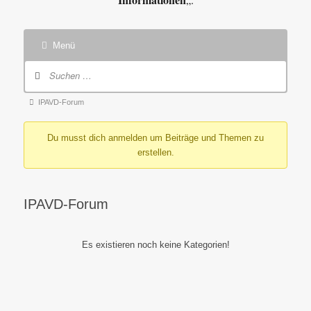
Menü
Forum-
Navigation
Forum-
IPAVD-Forum
Breadcrumbs
Du musst dich anmelden um Beiträge und Themen zu
-
erstellen.
Du
bist
hier:
IPAVD-Forum
Es existieren noch keine Kategorien!