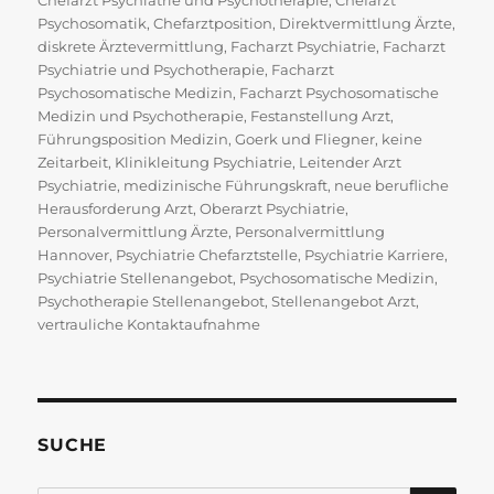
Chefarzt Psychiatrie und Psychotherapie
,
Chefarzt
Psychosomatik
,
Chefarztposition
,
Direktvermittlung Ärzte
,
diskrete Ärztevermittlung
,
Facharzt Psychiatrie
,
Facharzt
Psychiatrie und Psychotherapie
,
Facharzt
Psychosomatische Medizin
,
Facharzt Psychosomatische
Medizin und Psychotherapie
,
Festanstellung Arzt
,
Führungsposition Medizin
,
Goerk und Fliegner
,
keine
Zeitarbeit
,
Klinikleitung Psychiatrie
,
Leitender Arzt
Psychiatrie
,
medizinische Führungskraft
,
neue berufliche
Herausforderung Arzt
,
Oberarzt Psychiatrie
,
Personalvermittlung Ärzte
,
Personalvermittlung
Hannover
,
Psychiatrie Chefarztstelle
,
Psychiatrie Karriere
,
Psychiatrie Stellenangebot
,
Psychosomatische Medizin
,
Psychotherapie Stellenangebot
,
Stellenangebot Arzt
,
vertrauliche Kontaktaufnahme
SUCHE