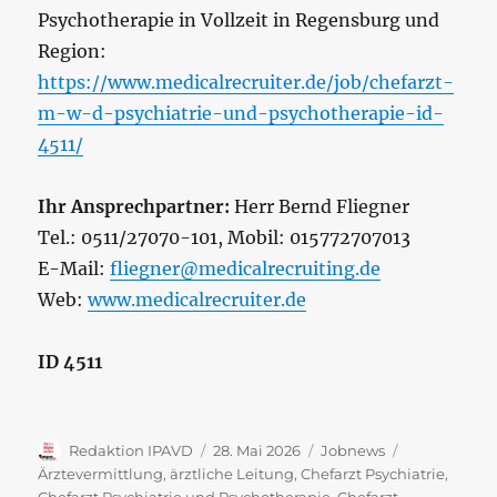
Psychotherapie in Vollzeit in Regensburg und
Region:
https://www.medicalrecruiter.de/job/chefarzt-
m-w-d-psychiatrie-und-psychotherapie-id-
4511/
Ihr Ansprechpartner:
Herr Bernd Fliegner
Tel.: 0511/27070-101, Mobil: 015772707013
E-Mail:
fliegner@medicalrecruiting.de
Web:
www.medicalrecruiter.de
ID 4511
Autor
Veröffentlicht
Kategorien
Schlagwörte
Redaktion IPAVD
28. Mai 2026
Jobnews
am
Ärztevermittlung
,
ärztliche Leitung
,
Chefarzt Psychiatrie
,