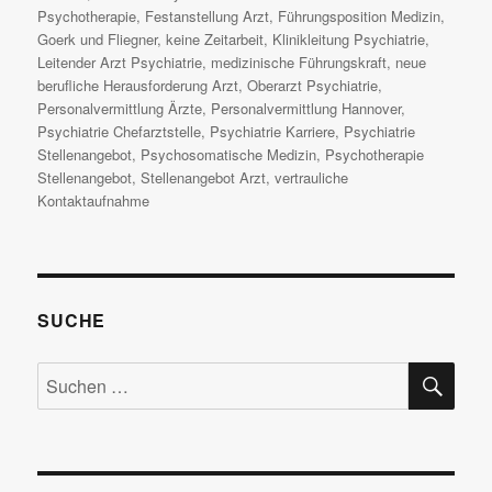
Psychotherapie
,
Festanstellung Arzt
,
Führungsposition Medizin
,
Goerk und Fliegner
,
keine Zeitarbeit
,
Klinikleitung Psychiatrie
,
Leitender Arzt Psychiatrie
,
medizinische Führungskraft
,
neue
berufliche Herausforderung Arzt
,
Oberarzt Psychiatrie
,
Personalvermittlung Ärzte
,
Personalvermittlung Hannover
,
Psychiatrie Chefarztstelle
,
Psychiatrie Karriere
,
Psychiatrie
Stellenangebot
,
Psychosomatische Medizin
,
Psychotherapie
Stellenangebot
,
Stellenangebot Arzt
,
vertrauliche
Kontaktaufnahme
SUCHE
SU
Suchen
nach: