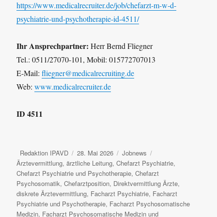
https://www.medicalrecruiter.de/job/chefarzt-m-w-d-
psychiatrie-und-psychotherapie-id-4511/
Ihr Ansprechpartner:
Herr Bernd Fliegner
Tel.: 0511/27070-101, Mobil: 015772707013
E-Mail:
fliegner@medicalrecruiting.de
Web:
www.medicalrecruiter.de
ID 4511
Autor
Veröffentlicht
Kategorien
Schlagwörter
Redaktion IPAVD
28. Mai 2026
Jobnews
am
Ärztevermittlung
,
ärztliche Leitung
,
Chefarzt Psychiatrie
,
Chefarzt Psychiatrie und Psychotherapie
,
Chefarzt
Psychosomatik
,
Chefarztposition
,
Direktvermittlung Ärzte
,
diskrete Ärztevermittlung
,
Facharzt Psychiatrie
,
Facharzt
Psychiatrie und Psychotherapie
,
Facharzt Psychosomatische
Medizin
,
Facharzt Psychosomatische Medizin und