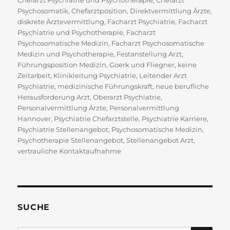
Chefarzt Psychiatrie und Psychotherapie
,
Chefarzt
Psychosomatik
,
Chefarztposition
,
Direktvermittlung Ärzte
,
diskrete Ärztevermittlung
,
Facharzt Psychiatrie
,
Facharzt
Psychiatrie und Psychotherapie
,
Facharzt
Psychosomatische Medizin
,
Facharzt Psychosomatische
Medizin und Psychotherapie
,
Festanstellung Arzt
,
Führungsposition Medizin
,
Goerk und Fliegner
,
keine
Zeitarbeit
,
Klinikleitung Psychiatrie
,
Leitender Arzt
Psychiatrie
,
medizinische Führungskraft
,
neue berufliche
Herausforderung Arzt
,
Oberarzt Psychiatrie
,
Personalvermittlung Ärzte
,
Personalvermittlung
Hannover
,
Psychiatrie Chefarztstelle
,
Psychiatrie Karriere
,
Psychiatrie Stellenangebot
,
Psychosomatische Medizin
,
Psychotherapie Stellenangebot
,
Stellenangebot Arzt
,
vertrauliche Kontaktaufnahme
SUCHE