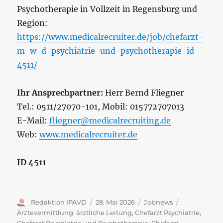
Psychotherapie in Vollzeit in Regensburg und
Region:
https://www.medicalrecruiter.de/job/chefarzt-
m-w-d-psychiatrie-und-psychotherapie-id-
4511/
Ihr Ansprechpartner:
Herr Bernd Fliegner
Tel.: 0511/27070-101, Mobil: 015772707013
E-Mail:
fliegner@medicalrecruiting.de
Web:
www.medicalrecruiter.de
ID 4511
Autor
Veröffentlicht
Kategorien
Schlagwörte
Redaktion IPAVD
28. Mai 2026
Jobnews
am
Ärztevermittlung
,
ärztliche Leitung
,
Chefarzt Psychiatrie
,