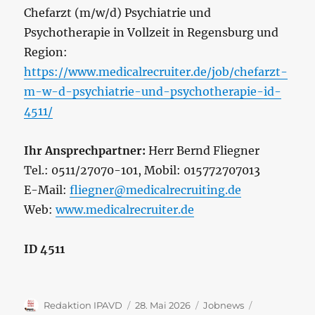
Chefarzt (m/w/d) Psychiatrie und
Psychotherapie in Vollzeit in Regensburg und
Region:
https://www.medicalrecruiter.de/job/chefarzt-
m-w-d-psychiatrie-und-psychotherapie-id-
4511/
Ihr Ansprechpartner:
Herr Bernd Fliegner
Tel.: 0511/27070-101, Mobil: 015772707013
E-Mail:
fliegner@medicalrecruiting.de
Web:
www.medicalrecruiter.de
ID 4511
Autor
Veröffentlicht
Kategorien
Schlagwörte
Redaktion IPAVD
28. Mai 2026
Jobnews