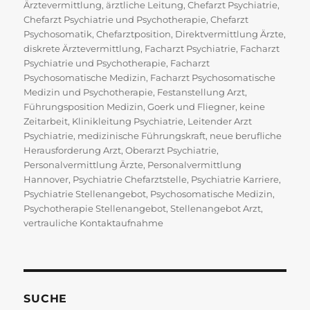
am
Ärztevermittlung
,
ärztliche Leitung
,
Chefarzt Psychiatrie
,
Chefarzt Psychiatrie und Psychotherapie
,
Chefarzt
Psychosomatik
,
Chefarztposition
,
Direktvermittlung Ärzte
,
diskrete Ärztevermittlung
,
Facharzt Psychiatrie
,
Facharzt
Psychiatrie und Psychotherapie
,
Facharzt
Psychosomatische Medizin
,
Facharzt Psychosomatische
Medizin und Psychotherapie
,
Festanstellung Arzt
,
Führungsposition Medizin
,
Goerk und Fliegner
,
keine
Zeitarbeit
,
Klinikleitung Psychiatrie
,
Leitender Arzt
Psychiatrie
,
medizinische Führungskraft
,
neue berufliche
Herausforderung Arzt
,
Oberarzt Psychiatrie
,
Personalvermittlung Ärzte
,
Personalvermittlung
Hannover
,
Psychiatrie Chefarztstelle
,
Psychiatrie Karriere
,
Psychiatrie Stellenangebot
,
Psychosomatische Medizin
,
Psychotherapie Stellenangebot
,
Stellenangebot Arzt
,
vertrauliche Kontaktaufnahme
SUCHE