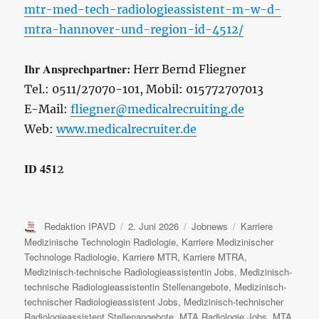
mtr-med-tech-radiologieassistent-m-w-d-
mtra-hannover-und-region-id-4512/
Ihr Ansprechpartner:
Herr Bernd Fliegner
Tel.: 0511/27070-101, Mobil: 015772707013
E-Mail:
fliegner@medicalrecruiting.de
Web:
www.medicalrecruiter.de
ID 451
2
Autor
Veröffentlicht
Kategorien
Schlagwörter
Redaktion IPAVD
2. Juni 2026
Jobnews
Karriere
am
Medizinische Technologin Radiologie
,
Karriere Medizinischer
Technologe Radiologie
,
Karriere MTR
,
Karriere MTRA
,
Medizinisch-technische Radiologieassistentin Jobs
,
Medizinisch-
technische Radiologieassistentin Stellenangebote
,
Medizinisch-
technischer Radiologieassistent Jobs
,
Medizinisch-technischer
Radiologieassistent Stellenangebote
,
MTA Radiologie Jobs
,
MTA