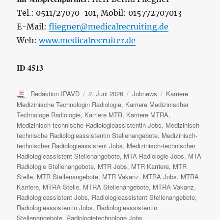
Tel.: 0511/27070-101, Mobil: 015772707013
E-Mail:
fliegner@medicalrecruiting.de
Web:
www.medicalrecruiter.de
ID 4513
Autor
Veröffentlicht
Kategorien
Schlagwörter
Redaktion IPAVD
2. Juni 2026
Jobnews
Karriere
am
Medizinische Technologin Radiologie
,
Karriere Medizinischer
Technologe Radiologie
,
Karriere MTR
,
Karriere MTRA
,
Medizinisch-technische Radiologieassistentin Jobs
,
Medizinisch-
technische Radiologieassistentin Stellenangebote
,
Medizinisch-
technischer Radiologieassistent Jobs
,
Medizinisch-technischer
Radiologieassistent Stellenangebote
,
MTA Radiologie Jobs
,
MTA
Radiologie Stellenangebote
,
MTR Jobs
,
MTR Karriere
,
MTR
Stelle
,
MTR Stellenangebote
,
MTR Vakanz
,
MTRA Jobs
,
MTRA
Karriere
,
MTRA Stelle
,
MTRA Stellenangebote
,
MTRA Vakanz
,
Radiologieassistent Jobs
,
Radiologieassistent Stellenangebote
,
Radiologieassistentin Jobs
,
Radiologieassistentin
Stellenangebote
,
Radiologietechnologe Jobs
,