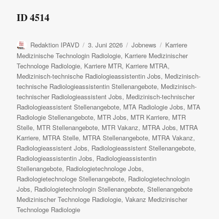
ID 4514
Autor
Veröffentlicht
Kategorien
Schlagwörter
Redaktion IPAVD
3. Juni 2026
Jobnews
Karriere
am
Medizinische Technologin Radiologie
,
Karriere Medizinischer
Technologe Radiologie
,
Karriere MTR
,
Karriere MTRA
,
Medizinisch-technische Radiologieassistentin Jobs
,
Medizinisch-
technische Radiologieassistentin Stellenangebote
,
Medizinisch-
technischer Radiologieassistent Jobs
,
Medizinisch-technischer
Radiologieassistent Stellenangebote
,
MTA Radiologie Jobs
,
MTA
Radiologie Stellenangebote
,
MTR Jobs
,
MTR Karriere
,
MTR
Stelle
,
MTR Stellenangebote
,
MTR Vakanz
,
MTRA Jobs
,
MTRA
Karriere
,
MTRA Stelle
,
MTRA Stellenangebote
,
MTRA Vakanz
,
Radiologieassistent Jobs
,
Radiologieassistent Stellenangebote
,
Radiologieassistentin Jobs
,
Radiologieassistentin
Stellenangebote
,
Radiologietechnologe Jobs
,
Radiologietechnologe Stellenangebote
,
Radiologietechnologin
Jobs
,
Radiologietechnologin Stellenangebote
,
Stellenangebote
Medizinischer Technologe Radiologie
,
Vakanz Medizinischer
Technologe Radiologie