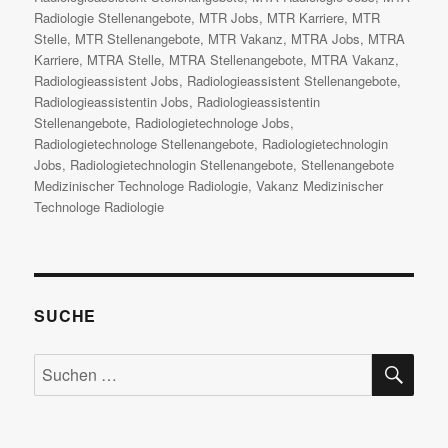
Radiologie Stellenangebote
,
MTR Jobs
,
MTR Karriere
,
MTR
Stelle
,
MTR Stellenangebote
,
MTR Vakanz
,
MTRA Jobs
,
MTRA
Karriere
,
MTRA Stelle
,
MTRA Stellenangebote
,
MTRA Vakanz
,
Radiologieassistent Jobs
,
Radiologieassistent Stellenangebote
,
Radiologieassistentin Jobs
,
Radiologieassistentin
Stellenangebote
,
Radiologietechnologe Jobs
,
Radiologietechnologe Stellenangebote
,
Radiologietechnologin
Jobs
,
Radiologietechnologin Stellenangebote
,
Stellenangebote
Medizinischer Technologe Radiologie
,
Vakanz Medizinischer
Technologe Radiologie
SUCHE
SU
Suchen
nach: