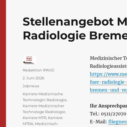
Stellenangebot M
Radiologie Breme
Medizinischer T
Radiologieassis
Autor
Redaktion IPAVD
https://www.me
Veröffentlicht
2. Juni 2026
fuer-radiologi
am
Kategorien
Jobnews
bremen-und-reg
Schlagwörter
Karriere Medizinische
Technologin Radiologie
,
Ihr Ansprechpar
Karriere Medizinischer
Technologe Radiologie
,
Tel.: 0511/2707
Karriere MTR
,
Karriere
E-Mail:
fliegne
MTRA
,
Medizinisch-