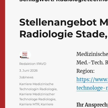
Stellenangebot M
Radiologie Stade,
Medizinische
Med.-Tech. R
Autor
Redaktion IPAVD
Region:
Veröffentlicht
3. Juni 2026
am
Kategorien
Jobnews
https://www.
Schlagwörter
Karriere Medizinische
technologe-
Technologin Radiologie
,
Karriere Medizinischer
Technologe Radiologie
,
Ihr Ansprech
Karriere MTR
,
Karriere