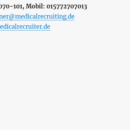
7070-101, Mobil: 015772707013
gner@medicalrecruiting.de
icalrecruiter.de