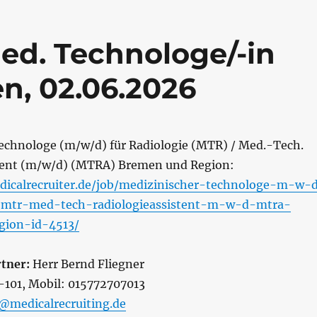
ed. Technologe/-in
n, 02.06.2026
echnologe (m/w/d) für Radiologie (MTR) / Med.-Tech.
tent (m/w/d) (MTRA) Bremen und Region:
dicalrecruiter.de/job/medizinischer-technologe-m-w-
e-mtr-med-tech-radiologieassistent-m-w-d-mtra-
ion-id-4513/
tner:
Herr Bernd Fliegner
0-101, Mobil: 015772707013
r@medicalrecruiting.de