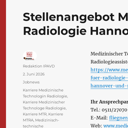
Stellenangebot M
Radiologie Hanno
Medizinischer T
Radiologieassis
Autor
Redaktion IPAVD
https://www.me
Veröffentlicht
2. Juni 2026
fuer-radiologi
am
Kategorien
Jobnews
hannover-und-r
Schlagwörter
Karriere Medizinische
Technologin Radiologie
,
Ihr Ansprechpar
Karriere Medizinischer
Technologe Radiologie
,
Tel.: 0511/2707
Karriere MTR
,
Karriere
E-Mail:
fliegne
MTRA
,
Medizinisch-
Web:
www.medica
technische