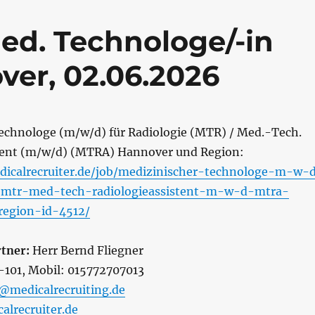
ed. Technologe/-in
ver, 02.06.2026
echnologe (m/w/d) für Radiologie (MTR) / Med.-Tech.
tent (m/w/d) (MTRA) Hannover und Region:
dicalrecruiter.de/job/medizinischer-technologe-m-w-
e-mtr-med-tech-radiologieassistent-m-w-d-mtra-
egion-id-4512/
tner:
Herr Bernd Fliegner
0-101, Mobil: 015772707013
r@medicalrecruiting.de
lrecruiter.de