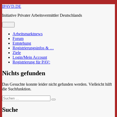
Zum
IPAVD.DE
Inhalt
Initiative Privater Arbeitsvermittler Deutschlands
springen
Menü
Arbeitsmarktnews
Forum
Entstehung
Registrierungsinfos & …
Ziele
Login/Mein Account
Registrierung für PAV:
Nichts gefunden
Das Gesuchte konnte leider nicht gefunden werden. Vielleicht hilft
die Suchfunktion.
Suchen
Suchen
nach:
Suche