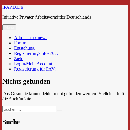
Zum
IPAVD.DE
Inhalt
Initiative Privater Arbeitsvermittler Deutschlands
springen
Menü
Arbeitsmarktnews
Forum
Entstehung
Registrierungsinfos & …
Ziele
Login/Mein Account
Registrierung für PAV:
Nichts gefunden
Das Gesuchte konnte leider nicht gefunden werden. Vielleicht hilft
die Suchfunktion.
Suchen
Suchen
nach:
Suche