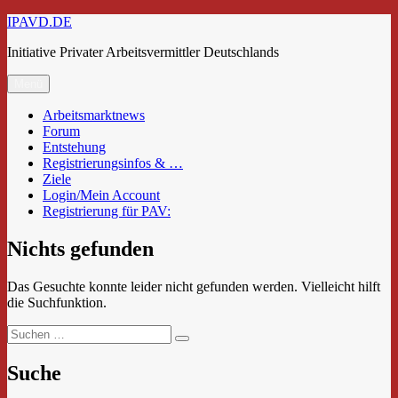
Zum
IPAVD.DE
Inhalt
Initiative Privater Arbeitsvermittler Deutschlands
springen
Menü
Arbeitsmarktnews
Forum
Entstehung
Registrierungsinfos & …
Ziele
Login/Mein Account
Registrierung für PAV:
Nichts gefunden
Das Gesuchte konnte leider nicht gefunden werden. Vielleicht hilft
die Suchfunktion.
Suchen
Suchen
nach:
Suche