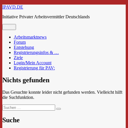
Zum
IPAVD.DE
Inhalt
Initiative Privater Arbeitsvermittler Deutschlands
springen
Menü
Arbeitsmarktnews
Forum
Entstehung
Registrierungsinfos & …
Ziele
Login/Mein Account
Registrierung für PAV:
Nichts gefunden
Das Gesuchte konnte leider nicht gefunden werden. Vielleicht hilft
die Suchfunktion.
Suchen
Suchen
nach:
Suche