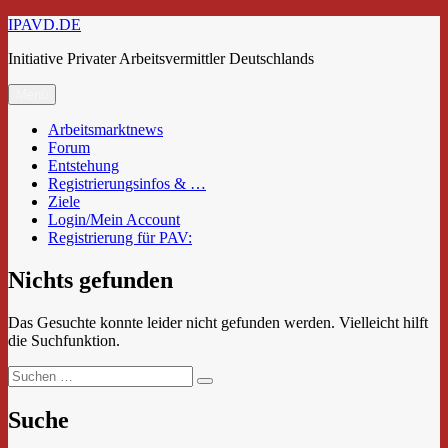
Zum
IPAVD.DE
Inhalt
Initiative Privater Arbeitsvermittler Deutschlands
springen
Menü
Arbeitsmarktnews
Forum
Entstehung
Registrierungsinfos & …
Ziele
Login/Mein Account
Registrierung für PAV:
Nichts gefunden
Das Gesuchte konnte leider nicht gefunden werden. Vielleicht hilft
die Suchfunktion.
Suchen
Suchen
nach:
Suche